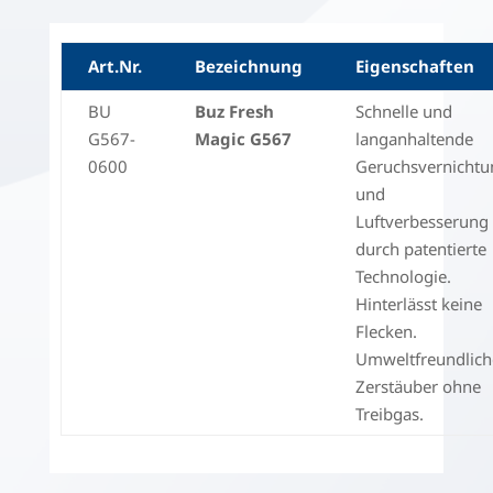
Art.Nr.
Bezeichnung
Eigenschaften
BU
Buz Fresh
Schnelle und
G567-
Magic G567
langanhaltende
0600
Geruchsvernichtu
und
Luftverbesserung
durch patentierte
Technologie.
Hinterlässt keine
Flecken.
Umweltfreundlich
Zerstäuber ohne
Treibgas.