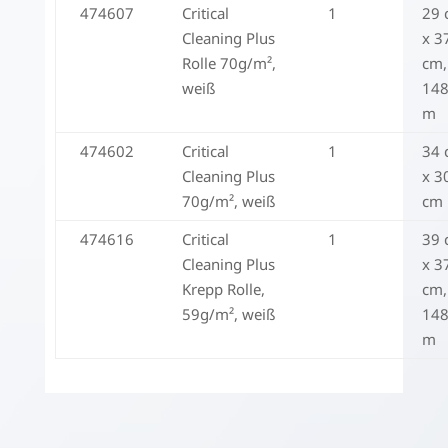
474607
Critical
1
29 
Cleaning Plus
x 3
Rolle 70g/m²,
cm,
weiß
14
m
474602
Critical
1
34 
Cleaning Plus
x 3
70g/m², weiß
cm
474616
Critical
1
39 
Cleaning Plus
x 3
Krepp Rolle,
cm,
59g/m², weiß
14
m