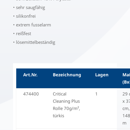
• sehr saugfähig
• silikonfrei
• extrem fusselarm
• reißfest
• lösemittelbeständig
Art.Nr.
Bezeichnung
Lagen
Ma
(Bx
474400
Critical
1
29 
Cleaning Plus
x 3
Rolle 70g/m²,
cm,
türkis
14
m