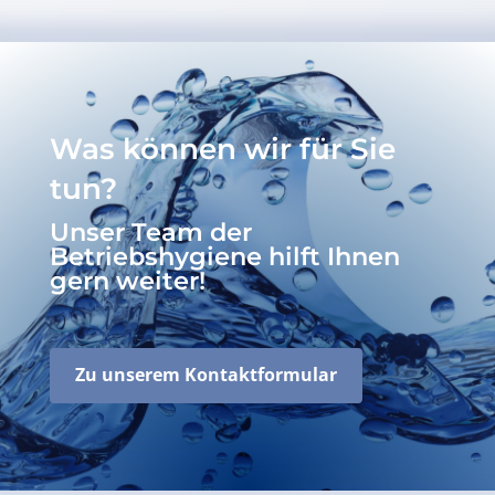
Was können wir für Sie
tun?
Unser Team der
Betriebshygiene hilft Ihnen
gern weiter!
Zu unserem Kontaktformular