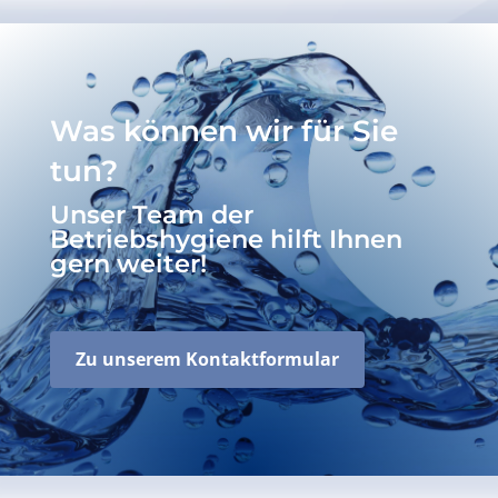
Was können wir für Sie
tun?
Unser Team der
Betriebshygiene hilft Ihnen
gern weiter!
Zu unserem Kontaktformular